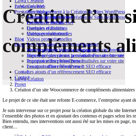
LaWa Création
LaWa Création
Prestations Web
Création
d’un s
Prestations Web
Accompagnement à la Création de Sites WordPress
Accompagnement à la Création de Sites WordPress
Création de Site Internet
Création de Site Internet
Formules et forfaits
Formules et forfaits
Quelques réalisations
Quelques réalisations
Videos promotionnelles
compléments al
Blog
Videos promotionnelles
Blog
Des Prestataires Vous Accompagnent
Des Prestataires Vous Accompagnent
Bien se préparer avant la création d’un site Internet
Bien se préparer avant la création d’un site Internet
Importance des photos personnalisées sur votre site
Importance des photos personnalisées sur votre site
Pourquoi utiliser WordPress ?
Pourquoi utiliser WordPress ?
Les atouts d’un référencement SEO efficace
Contact
Les atouts d’un référencement SEO efficace
Contact
LaWa Création
Projet
Création d’un site Woocommerce de compléments alimentaires
Le projet de ce site était une refonte E-commerce, l’entreprise ayant dé
Je suis intervenue sur ce projet pour la création globale du site Intern
l’ensemble des photos et en ajoutant des contenus et pages selon les r
Bien entendu, mes interventions ont aussi été sur les mises en page, mi
client…