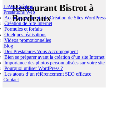
Restaurant
Bistrot à
LaWa Création
Prestations Web
Bordeaux
Accompagnement à la Création de Sites WordPress
Création de Site Internet
Formules et forfaits
Quelques réalisations
Videos promotionnelles
Blog
Des Prestataires Vous Accompagnent
Bien se préparer avant la création d’un site Internet
Importance des photos personnalisées sur votre site
Pourquoi utiliser WordPress ?
Les atouts d’un référencement SEO efficace
Contact